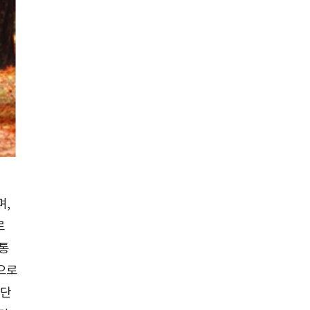
며,
로
보통
으로
 단