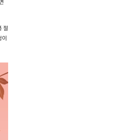
면
풍 절
정이