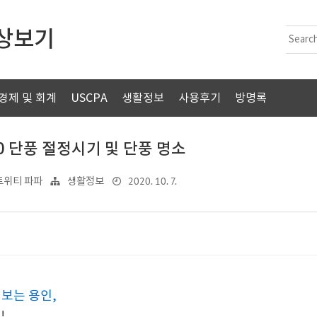
세상보기
경제 및 회계
USCPA
생활정보
사용후기
방명록
20 단풍 절정시기 및 단풍 명소
2020. 10. 7.
트위티 파파
생활정보
보는 용인,
!