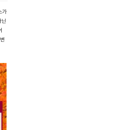
소가
아닌
어
 변