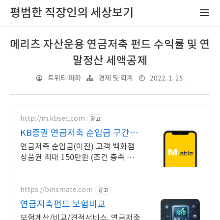
평범한 직장인의 세상보기
메리츠 자산운용 연금저축 펀드 수익률 및 연
말정산 세액공제
2022. 1. 25.
트위티 파파
경제 및 회계
http://m.kbsec.com
광고
KB증권 연금저축 순입금 구간별
상품권 혜택
연금저축 순입금(이전) 고객 백화점
상품권 최대 150만원 (조건 충족 시)
최초 신규고객이라면 연금저축 ETF
쿠폰 3만원 혜택 제공 (조건 충족 시)
https://binsmate.com
광고
연금저축펀드 보험비교
보험계산/비교/견적서비스, 연금저축